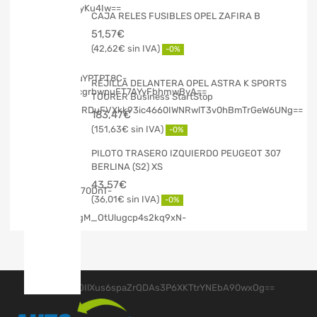
CAJA RELES FUSIBLES OPEL ZAFIRA B
51,57
€
42,62
€
-0%
REJILLA DELANTERA OPEL ASTRA K SPORTS
TOURER Business StartStop
183,47
€
151,63
€
-0%
PILOTO TRASERO IZQUIERDO PEUGEOT 307
BERLINA (S2) XS
43,57
€
36,01
€
-0%