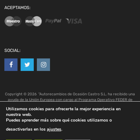
ACEPTAMOS:
SOCIAL:
Copyright ©
2026
"Autorecambios de Ocasión Castro S.L. ha recibido una
ayuda de la Unión Europea con cargo al Programa Operativo FEDER de
Andalucía 2014-2020, financiada como parte de la respuesta de la Unión
Utilizamos cookies para ofrecerte la mejor experiencia en
a la pandemia de COVID-19 (REACT-UE), para compensar el sobrecoste
nuestra web.
energético de gas natural y/o electricidad a pymes y autónomos
Puedes aprender más sobre qué cookies utilizamos o
especialmente afectados por el incremento de los precios del gas natural
y la electricidad provocados por el impacto de la guerra de agresión de
desactivarlas en los
ajustes
.
Rusia contra Ucrania."
Hola,
¿En qué podemos