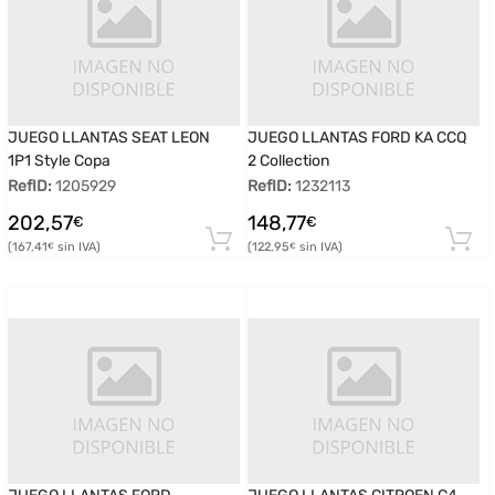
JUEGO LLANTAS SEAT LEON
JUEGO LLANTAS FORD KA CCQ
1P1 Style Copa
2 Collection
RefID:
1205929
RefID:
1232113
202,57
148,77
€
€
167,41
122,95
€
€