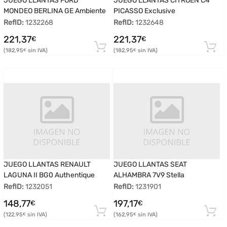
JUEGO LLANTAS FORD
JUEGO LLANTAS CITROEN C4
MONDEO BERLINA GE Ambiente
PICASSO Exclusive
RefID:
1232268
RefID:
1232648
221,37
221,37
€
€
182,95
182,95
€
€
JUEGO LLANTAS RENAULT
JUEGO LLANTAS SEAT
LAGUNA II BG0 Authentique
ALHAMBRA 7V9 Stella
RefID:
1232051
RefID:
1231901
148,77
197,17
€
€
122,95
162,95
€
€