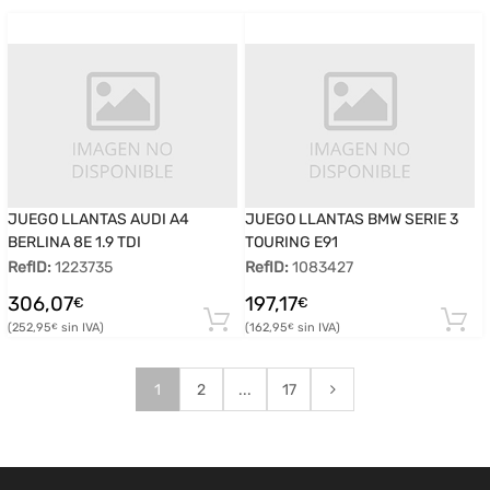
JUEGO LLANTAS AUDI A4
JUEGO LLANTAS BMW SERIE 3
BERLINA 8E 1.9 TDI
TOURING E91
RefID:
1223735
RefID:
1083427
306,07
197,17
€
€
252,95
162,95
€
€
1
2
...
17