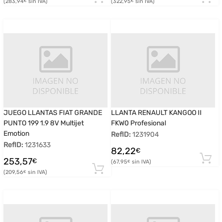
283,94
322,95
€
€
JUEGO LLANTAS FIAT GRANDE
LLANTA RENAULT KANGOO II
PUNTO 199 1.9 8V Multijet
FKW0 Profesional
Emotion
RefID:
1231904
RefID:
1231633
82,22
€
253,57
€
67,95
€
209,56
€